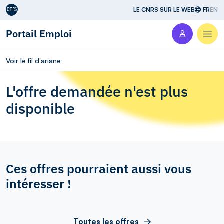
Aller au contenu
LE CNRS SUR LE WEB
FR
EN
Portail Emploi
Men
Voir le fil d'ariane
L'offre demandée n'est plus
disponible
Ces offres pourraient aussi vous
intéresser !
Toutes les offres