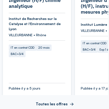
Ingénieur (H/F) chimie
Ingénieur d
analytique
(H/F), instr
mesures ph
Institut de Recherches sur la
Catalyse et l'Environnement de
Institut Lumière 
Lyon
VILLEURBANNE • 
VILLEURBANNE • Rhône
IT en contrat CDD
IT en contrat CDD
20 mois
BAC+3/4
Exp 1 
BAC+3/4
Publiée il y a 5 jours
Publiée il y a 17 j
Toutes les offres