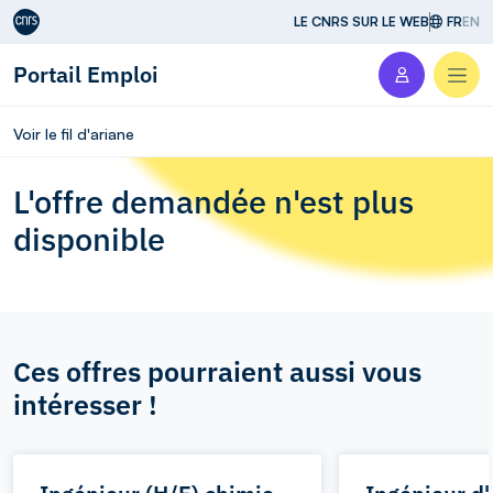
Aller au contenu
LE CNRS SUR LE WEB
FR
EN
Portail Emploi
Men
Voir le fil d'ariane
L'offre demandée n'est plus
disponible
Ces offres pourraient aussi vous
intéresser !