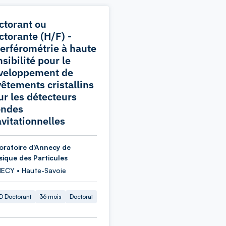
ctorant ou
ctorante (H/F) -
terférométrie à haute
sibilité pour le
veloppement de
vêtements cristallins
ur les détecteurs
ondes
avitationnelles
oratoire d'Annecy de
sique des Particules
ECY • Haute-Savoie
 Doctorant
36 mois
Doctorat