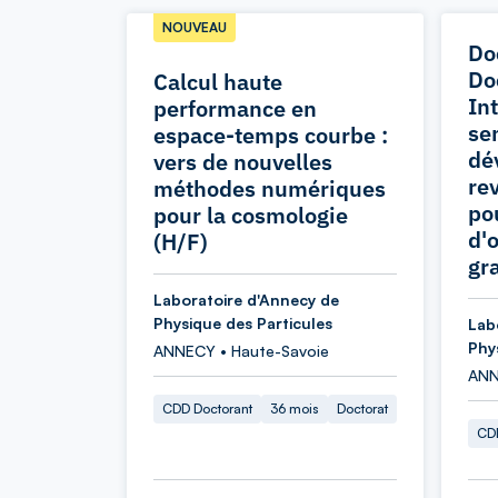
NOUVEAU
Do
Do
Calcul haute
In
performance en
sen
espace-temps courbe :
dé
vers de nouvelles
re
méthodes numériques
po
pour la cosmologie
d'
(H/F)
gr
Laboratoire d'Annecy de
Physique des Particules
Lab
Phy
ANNECY • Haute-Savoie
ANN
CDD Doctorant
36 mois
Doctorat
CDD