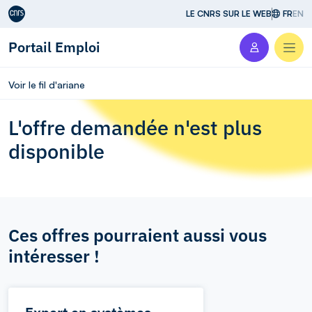
Aller au contenu
LE CNRS SUR LE WEB
FR
EN
Portail Emploi
Men
Voir le fil d'ariane
L'offre demandée n'est plus
disponible
Ces offres pourraient aussi vous
intéresser !