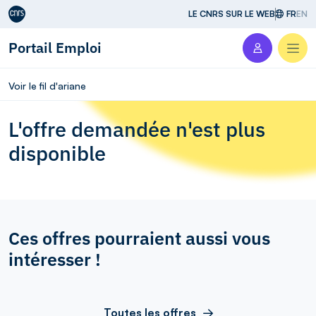
Aller au contenu
LE CNRS SUR LE WEB
FR
EN
Portail Emploi
Men
Voir le fil d'ariane
L'offre demandée n'est plus
disponible
Ces offres pourraient aussi vous
intéresser !
Toutes les offres