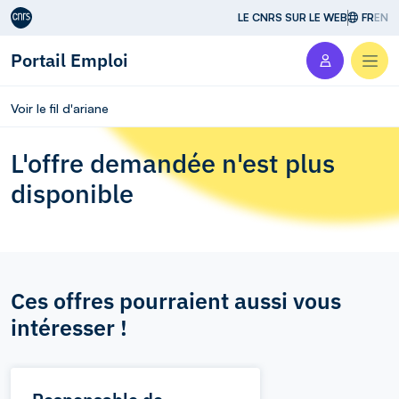
Aller au contenu
LE CNRS SUR LE WEB
FR
EN
Portail Emploi
Men
Voir le fil d'ariane
L'offre demandée n'est plus
disponible
Ces offres pourraient aussi vous
intéresser !