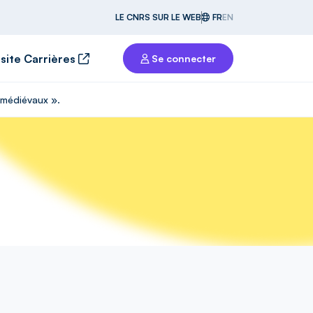
LE CNRS SUR LE WEB
FR
EN
 site Carrières
Se connecter
s médiévaux ».