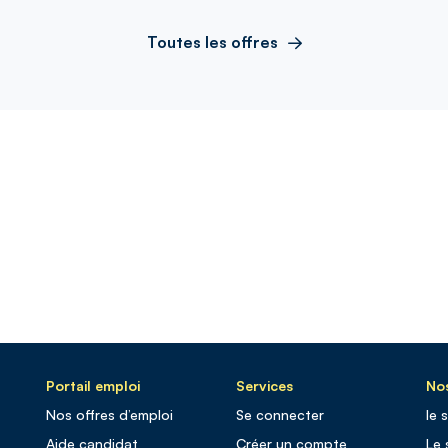
Toutes les offres
Portail emploi
Services
Nos
Nos offres d’emploi
Se connecter
le 
Aide candidat
Créer un compte
Le 