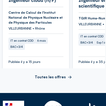
Ingénieur cloud (H/F)
Ingénieur en
scientifique
Centre de Calcul de l'Institut
National de Physique Nucléaire et
TGIR Huma-Num
de Physique des Particules
VILLEURBANNE • 
VILLEURBANNE • Rhône
IT en contrat CDD
IT en contrat CDD
6 mois
BAC+3/4
Exp 1 
BAC+3/4
Publiée il y a 15 jours
Publiée il y a 35 j
Toutes les offres