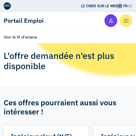
Aller au contenu
LE CNRS SUR LE WEB
FR
EN
Portail Emploi
Men
Voir le fil d'ariane
L'offre demandée n'est plus
disponible
Ces offres pourraient aussi vous
intéresser !