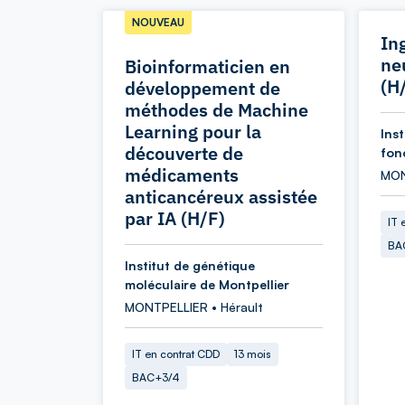
NOUVEAU
In
ne
Bioinformaticien en
(H
développement de
méthodes de Machine
Learning pour la
Ins
découverte de
fon
médicaments
MON
anticancéreux assistée
par IA (H/F)
IT 
BA
Institut de génétique
moléculaire de Montpellier
MONTPELLIER • Hérault
IT en contrat CDD
13 mois
BAC+3/4