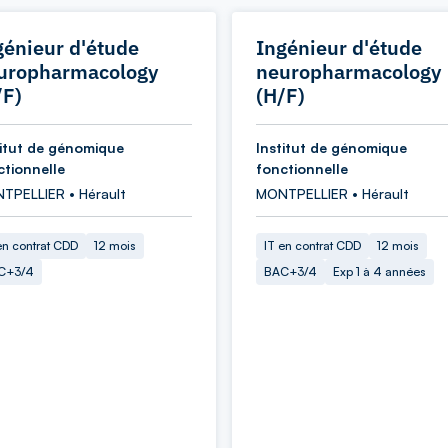
génieur d'étude
Ingénieur d'étude
uropharmacology
neuropharmacology
/F)
(H/F)
titut de génomique
Institut de génomique
ctionnelle
fonctionnelle
TPELLIER • Hérault
MONTPELLIER • Hérault
en contrat CDD
12 mois
IT en contrat CDD
12 mois
C+3/4
BAC+3/4
Exp 1 à 4 années