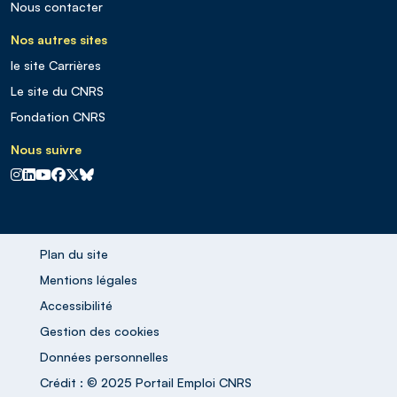
Nous contacter
Nos autres sites
le site Carrières
Le site du CNRS
Fondation CNRS
Nous suivre
CNRS sur Instagram
CNRS sur Linkedin
CNRS sur Youtube
CNRS sur Facebook
CNRS sur X
CNRS sur Blus sky
Plan du site
Mentions légales
Accessibilité
Gestion des cookies
Données personnelles
Crédit : © 2025 Portail Emploi CNRS