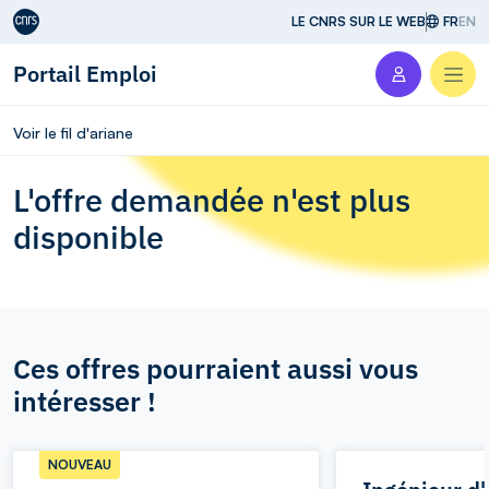
Aller au contenu
LE CNRS SUR LE WEB
FR
EN
Portail Emploi
Men
Voir le fil d'ariane
L'offre demandée n'est plus
disponible
Ces offres pourraient aussi vous
intéresser !
NOUVEAU