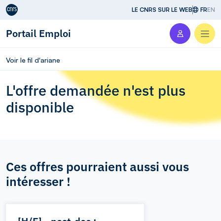
Aller au contenu
LE CNRS SUR LE WEB
FR
EN
Portail Emploi
Men
Voir le fil d'ariane
L'offre demandée n'est plus
disponible
Ces offres pourraient aussi vous
intéresser !