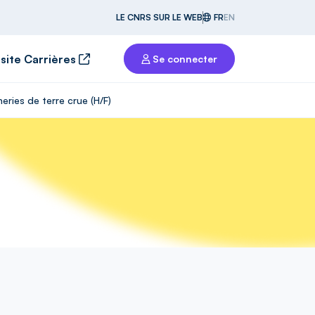
LE CNRS SUR LE WEB
FR
EN
 site Carrières
Se connecter
ries de terre crue (H/F)