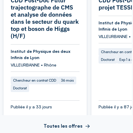
CDD Post-Doc Futur
CDD Post-Do
trajectographe de CMS
projet TESS
et analyse de données
dans le secteur du quark
Institut de Phys
top et boson de Higgs
Infinis de Lyon
(H/F)
VILLEURBANNE • 
Institut de Physique des deux
Chercheur en cont
Infinis de Lyon
Doctorat
Exp 1 à
VILLEURBANNE • Rhône
Chercheur en contrat CDD
36 mois
Doctorat
Publiée il y a 33 jours
Publiée il y a 87 j
Toutes les offres