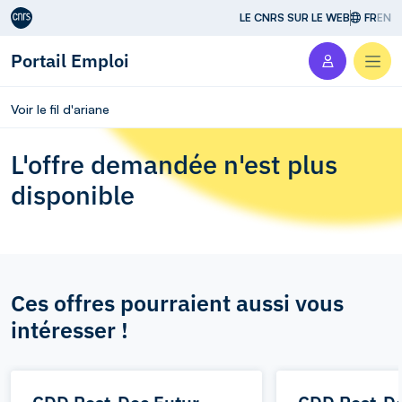
Aller au contenu
LE CNRS SUR LE WEB
FR
EN
Portail Emploi
Men
Voir le fil d'ariane
L'offre demandée n'est plus
disponible
Ces offres pourraient aussi vous
intéresser !