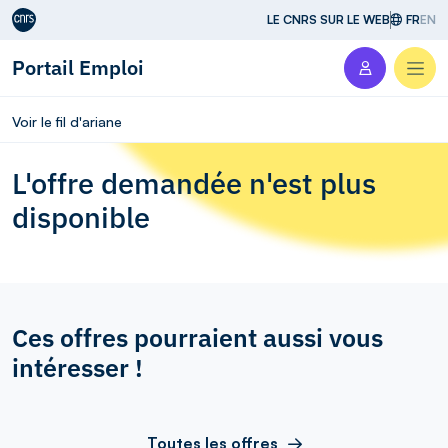
Aller au contenu
LE CNRS SUR LE WEB
FR
EN
Portail Emploi
Men
Voir le fil d'ariane
L'offre demandée n'est plus
disponible
Ces offres pourraient aussi vous
intéresser !
Toutes les offres