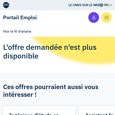
Aller au contenu
LE CNRS SUR LE WEB
FR
EN
Portail Emploi
Men
Voir le fil d'ariane
L'offre demandée n'est plus
disponible
Ces offres pourraient aussi vous
intéresser !