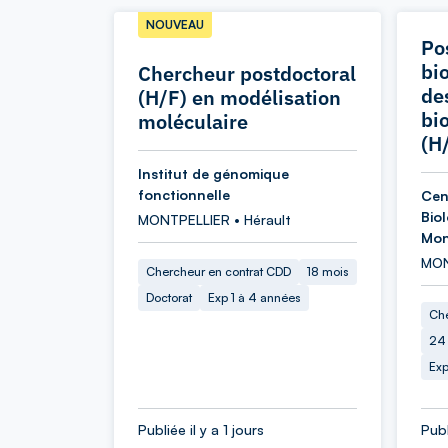
NOUVEAU
Po
bi
Chercheur postdoctoral
de
(H/F) en modélisation
bio
moléculaire
(H
Institut de génomique
fonctionnelle
Cen
Biol
MONTPELLIER • Hérault
Mon
MON
Chercheur en contrat CDD
18 mois
Doctorat
Exp 1 à 4 années
Che
24
Exp
Publiée il y a 1 jours
Publ