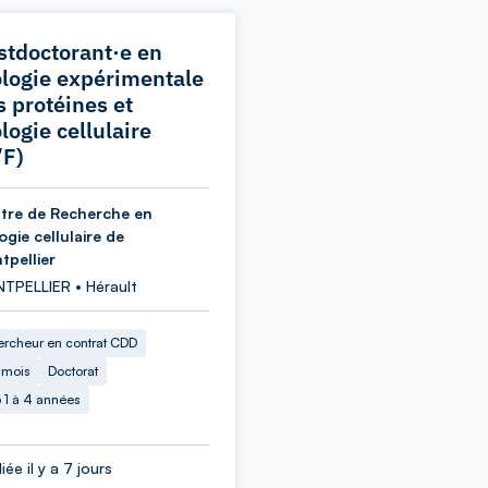
stdoctorant·e en
ologie expérimentale
s protéines et
logie cellulaire
/F)
tre de Recherche en
ogie cellulaire de
tpellier
TPELLIER • Hérault
rcheur en contrat CDD
 mois
Doctorat
 1 à 4 années
iée il y a 7 jours