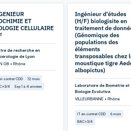
GENIEUR
Ingénieur d'études
OCHIMIE ET
(H/F) biologisite en
OLOGIE CELLULAIRE
traitement de donné
F
(Génomique des
populations des
éléments
tre de recherche en
transposables chez l
cérologie de Lyon
moustique tigre Aed
N 08 • Rhône
albopictus)
en contrat CDD
12 mois
Laboratoire de Biométrie et
C+3/4
Exp 1 à 4 années
Biologie Evolutive
VILLEURBANNE • Rhône
IT en contrat CDD
6 mois
BAC+3/4