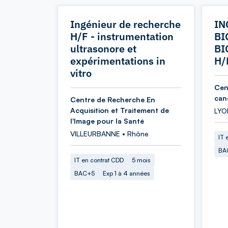
Ingénieur de recherche
IN
H/F - instrumentation
BI
ultrasonore et
BI
expérimentations in
H/
vitro
Cen
can
Centre de Recherche En
Acquisition et Traitement de
LYO
l'Image pour la Santé
VILLEURBANNE • Rhône
IT 
BA
IT en contrat CDD
5 mois
BAC+5
Exp 1 à 4 années