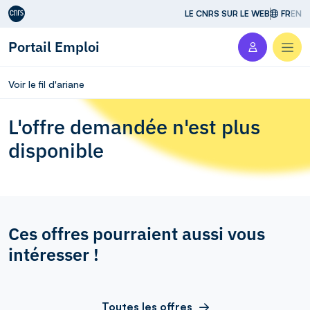
Aller au contenu
LE CNRS SUR LE WEB
FR
EN
Portail Emploi
Men
Voir le fil d'ariane
L'offre demandée n'est plus
disponible
Ces offres pourraient aussi vous
intéresser !
Toutes les offres