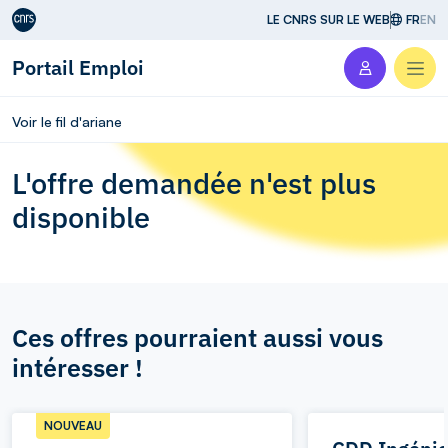
Aller au contenu
LE CNRS SUR LE WEB
FR
EN
Portail Emploi
Men
Voir le fil d'ariane
L'offre demandée n'est plus
disponible
Ces offres pourraient aussi vous
intéresser !
NOUVEAU