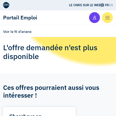
Aller au contenu
LE CNRS SUR LE WEB
FR
EN
Portail Emploi
Men
Voir le fil d'ariane
L'offre demandée n'est plus
disponible
Ces offres pourraient aussi vous
intéresser !