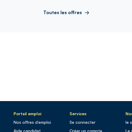
Toutes les offres
Portail emploi
Services
Nos
Nos offres d’emploi
Se connecter
le 
Aide candidat
Créer un compte
Le 