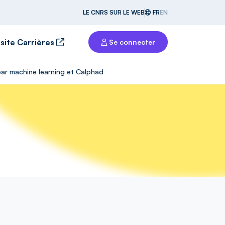
LE CNRS SUR LE WEB
FR
EN
 site Carrières
Se connecter
par machine learning et Calphad