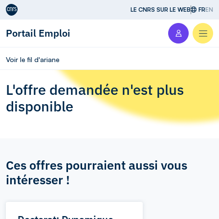
Aller au contenu
LE CNRS SUR LE WEB
FR
EN
Portail Emploi
Men
Voir le fil d'ariane
L'offre demandée n'est plus
disponible
Ces offres pourraient aussi vous
intéresser !