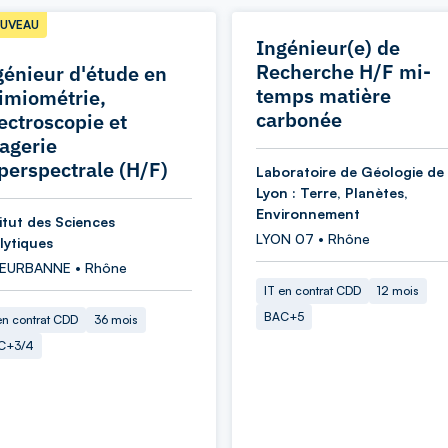
UVEAU
Ingénieur(e) de
Recherche H/F mi-
génieur d'étude en
temps matière
imiométrie,
carbonée
ectroscopie et
agerie
perspectrale (H/F)
Laboratoire de Géologie de
Lyon : Terre, Planètes,
Environnement
titut des Sciences
LYON 07 • Rhône
lytiques
LEURBANNE • Rhône
IT en contrat CDD
12 mois
BAC+5
en contrat CDD
36 mois
C+3/4