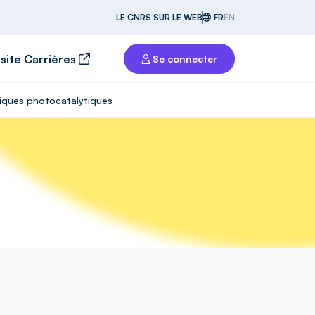
LE CNRS SUR LE WEB
FR
EN
 site Carrières
Se connecter
niques photocatalytiques