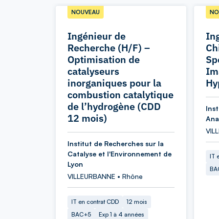
NOUVEAU
NO
Ingénieur de
In
Recherche (H/F) –
Ch
Optimisation de
Sp
catalyseurs
Im
inorganiques pour la
Hy
combustion catalytique
de l’hydrogène (CDD
Ins
12 mois)
Ana
VIL
Institut de Recherches sur la
Catalyse et l'Environnement de
IT 
Lyon
BA
VILLEURBANNE • Rhône
IT en contrat CDD
12 mois
BAC+5
Exp 1 à 4 années