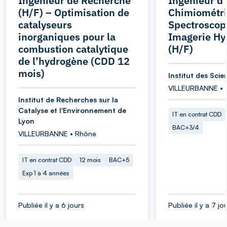
Ingénieur de Recherche
Ingénieur d
(H/F) – Optimisation de
Chimiométri
catalyseurs
Spectroscopi
inorganiques pour la
Imagerie Hy
combustion catalytique
(H/F)
de l’hydrogène (CDD 12
mois)
Institut des Sci
VILLEURBANNE • 
Institut de Recherches sur la
Catalyse et l'Environnement de
IT en contrat CDD
Lyon
BAC+3/4
VILLEURBANNE • Rhône
IT en contrat CDD
12 mois
BAC+5
Exp 1 à 4 années
Publiée il y a 6 jours
Publiée il y a 7 jo