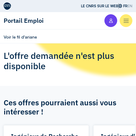
Aller au contenu
LE CNRS SUR LE WEB
FR
EN
Portail Emploi
Men
Voir le fil d'ariane
L'offre demandée n'est plus
disponible
Ces offres pourraient aussi vous
intéresser !