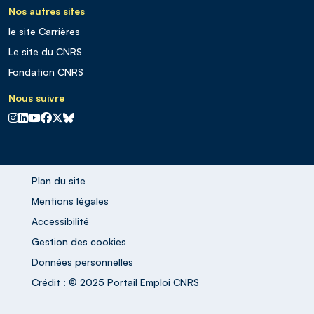
Nos autres sites
le site Carrières
Le site du CNRS
Fondation CNRS
Nous suivre
CNRS sur Instagram
CNRS sur Linkedin
CNRS sur Youtube
CNRS sur Facebook
CNRS sur X
CNRS sur Blus sky
Plan du site
Mentions légales
Accessibilité
Gestion des cookies
Données personnelles
Crédit : © 2025 Portail Emploi CNRS