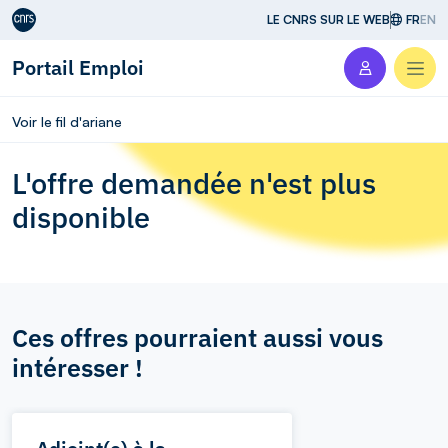
Aller au contenu
LE CNRS SUR LE WEB
FR
EN
Portail Emploi
Men
Voir le fil d'ariane
L'offre demandée n'est plus
disponible
Ces offres pourraient aussi vous
intéresser !