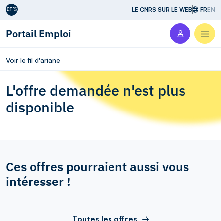
Aller au contenu
LE CNRS SUR LE WEB
FR
EN
Portail Emploi
Men
Voir le fil d'ariane
L'offre demandée n'est plus
disponible
Ces offres pourraient aussi vous
intéresser !
Toutes les offres