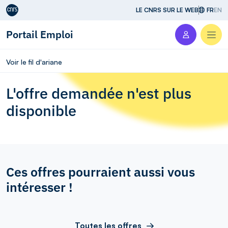
Aller au contenu
LE CNRS SUR LE WEB
FR
EN
Portail Emploi
Men
Voir le fil d'ariane
L'offre demandée n'est plus
disponible
Ces offres pourraient aussi vous
intéresser !
Toutes les offres