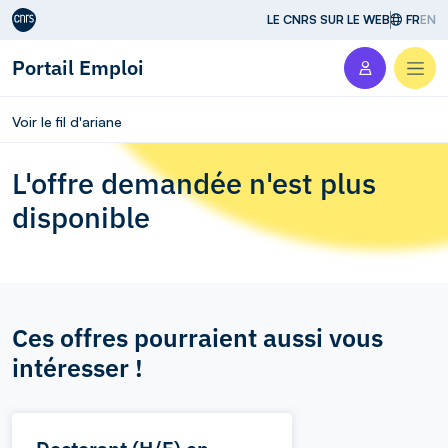
Aller au contenu
LE CNRS SUR LE WEB
FR
EN
Portail Emploi
Men
Voir le fil d'ariane
L'offre demandée n'est plus
disponible
Ces offres pourraient aussi vous
intéresser !