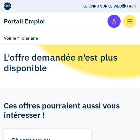
Aller au contenu
LE CNRS SUR LE WEB
FR
EN
Portail Emploi
Men
Voir le fil d'ariane
L'offre demandée n'est plus
disponible
Ces offres pourraient aussi vous
intéresser !