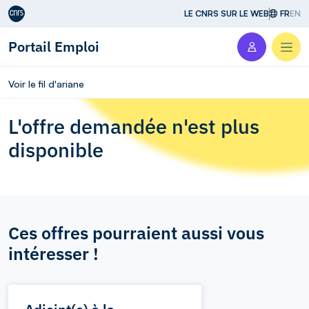
Aller au contenu
LE CNRS SUR LE WEB
FR
EN
Portail Emploi
Men
Voir le fil d'ariane
L'offre demandée n'est plus
disponible
Ces offres pourraient aussi vous
intéresser !