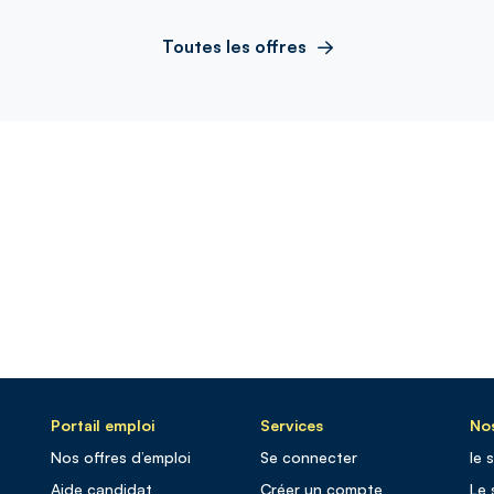
Toutes les offres
Portail emploi
Services
Nos
Nos offres d’emploi
Se connecter
le 
Aide candidat
Créer un compte
Le 