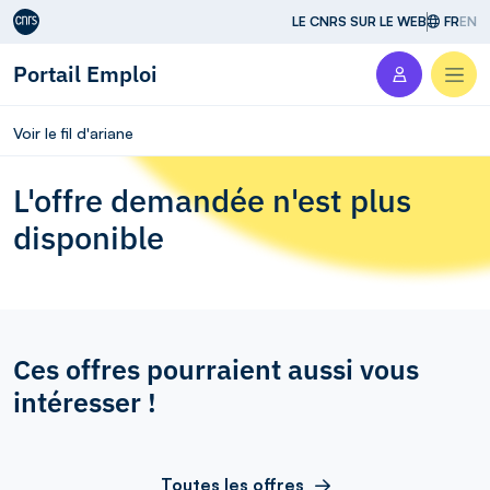
Aller au contenu
LE CNRS SUR LE WEB
FR
EN
Portail Emploi
Men
Voir le fil d'ariane
L'offre demandée n'est plus
disponible
Ces offres pourraient aussi vous
intéresser !
Toutes les offres