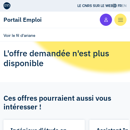
Aller au contenu
LE CNRS SUR LE WEB
FR
EN
Portail Emploi
Men
Voir le fil d'ariane
L'offre demandée n'est plus
disponible
Ces offres pourraient aussi vous
intéresser !