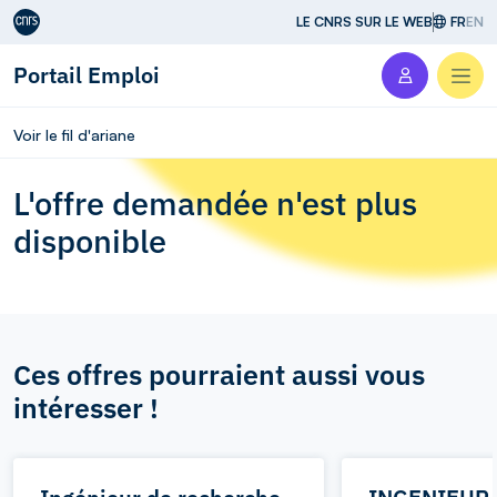
Aller au contenu
LE CNRS SUR LE WEB
FR
EN
Portail Emploi
Men
Voir le fil d'ariane
L'offre demandée n'est plus
disponible
Ces offres pourraient aussi vous
intéresser !