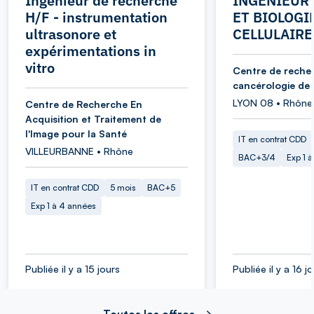
Ingénieur de recherche
INGENIEUR 
H/F - instrumentation
ET BIOLOGI
ultrasonore et
CELLULAIRE
expérimentations in
vitro
Centre de reche
cancérologie de
LYON 08 • Rhône
Centre de Recherche En
Acquisition et Traitement de
l'Image pour la Santé
IT en contrat CDD
VILLEURBANNE • Rhône
BAC+3/4
Exp 1 
IT en contrat CDD
5 mois
BAC+5
Exp 1 à 4 années
Publiée il y a 15 jours
Publiée il y a 16 j
Toutes les offres