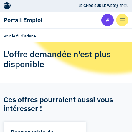
Aller au contenu
LE CNRS SUR LE WEB
FR
EN
Portail Emploi
Men
Voir le fil d'ariane
L'offre demandée n'est plus
disponible
Ces offres pourraient aussi vous
intéresser !