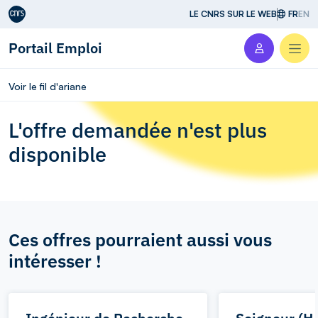
Aller au contenu
LE CNRS SUR LE WEB
FR
EN
Portail Emploi
Men
Voir le fil d'ariane
L'offre demandée n'est plus
disponible
Ces offres pourraient aussi vous
intéresser !