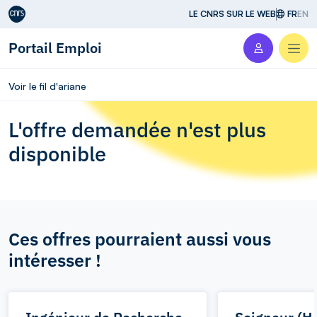
Aller au contenu
LE CNRS SUR LE WEB
FR
EN
Portail Emploi
Men
Voir le fil d'ariane
L'offre demandée n'est plus
disponible
Ces offres pourraient aussi vous
intéresser !