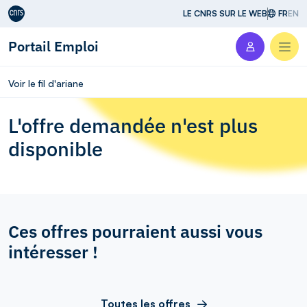
Aller au contenu
LE CNRS SUR LE WEB
FR
EN
Portail Emploi
Men
Voir le fil d'ariane
L'offre demandée n'est plus
disponible
Ces offres pourraient aussi vous
intéresser !
Toutes les offres