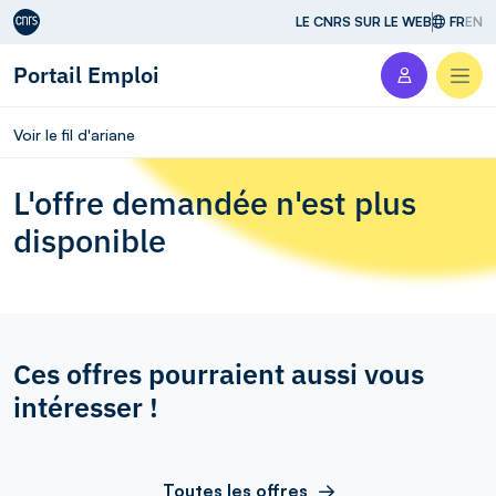
Aller au contenu
LE CNRS SUR LE WEB
FR
EN
Portail Emploi
Men
Voir le fil d'ariane
L'offre demandée n'est plus
disponible
Ces offres pourraient aussi vous
intéresser !
Toutes les offres