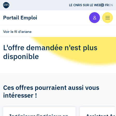
Aller au contenu
LE CNRS SUR LE WEB
FR
EN
Portail Emploi
Men
Voir le fil d'ariane
L'offre demandée n'est plus
disponible
Ces offres pourraient aussi vous
intéresser !