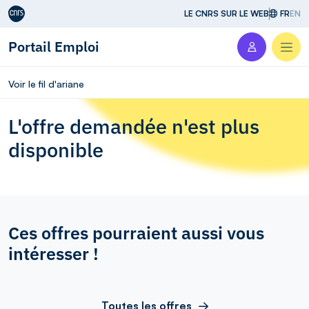
Aller au contenu
LE CNRS SUR LE WEB
FR
EN
Portail Emploi
Men
Voir le fil d'ariane
L'offre demandée n'est plus
disponible
Ces offres pourraient aussi vous
intéresser !
Toutes les offres