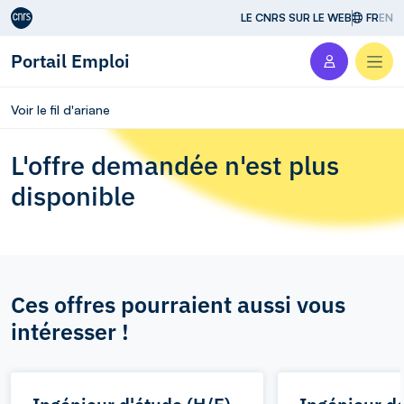
Aller au contenu
LE CNRS SUR LE WEB
FR
EN
Portail Emploi
Men
Voir le fil d'ariane
L'offre demandée n'est plus
disponible
Ces offres pourraient aussi vous
intéresser !