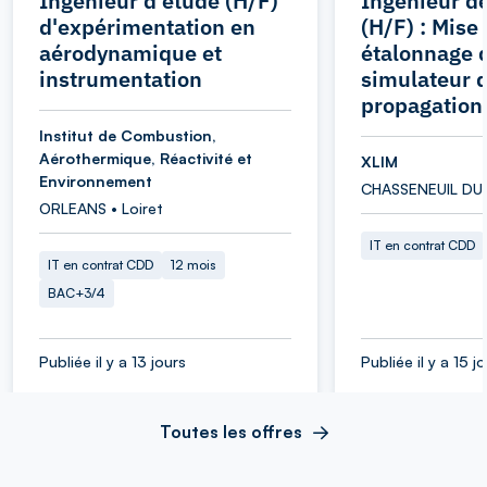
Ingénieur d'étude (H/F)
Ingénieur d
d'expérimentation en
(H/F) : Mise
aérodynamique et
étalonnage 
instrumentation
simulateur 
propagation
Institut de Combustion,
Aérothermique, Réactivité et
XLIM
Environnement
CHASSENEUIL DU 
ORLEANS • Loiret
IT en contrat CDD
IT en contrat CDD
12 mois
BAC+3/4
Publiée il y a 13 jours
Publiée il y a 15 j
Toutes les offres