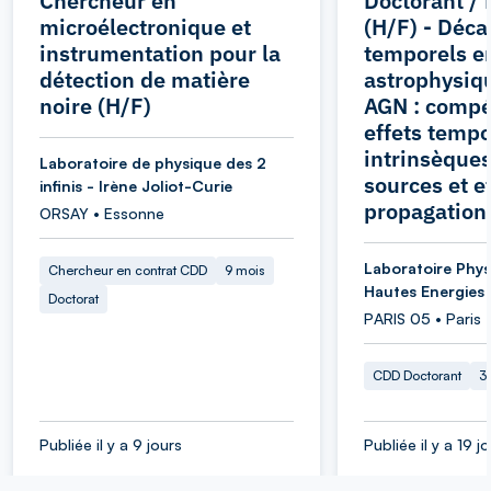
Chercheur en
Doctorant / 
microélectronique et
(H/F) - Déca
instrumentation pour la
temporels e
détection de matière
astrophysiqu
noire (H/F)
AGN : compét
effets tempo
intrinsèque
Laboratoire de physique des 2
sources et e
infinis - Irène Joliot-Curie
propagation
ORSAY • Essonne
Laboratoire Phys
Chercheur en contrat CDD
9 mois
Hautes Energies
Doctorat
PARIS 05 • Paris
CDD Doctorant
3
Publiée il y a 9 jours
Publiée il y a 19 j