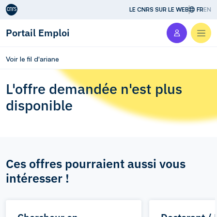
Aller au contenu
LE CNRS SUR LE WEB
FR
EN
Portail Emploi
Men
Voir le fil d'ariane
L'offre demandée n'est plus
disponible
Ces offres pourraient aussi vous
intéresser !