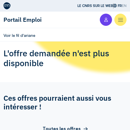
Aller au contenu
LE CNRS SUR LE WEB
FR
EN
Portail Emploi
Men
Voir le fil d'ariane
L'offre demandée n'est plus
disponible
Ces offres pourraient aussi vous
intéresser !
Toutes les offres