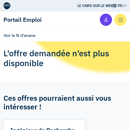
Aller au contenu
LE CNRS SUR LE WEB
FR
EN
Portail Emploi
Men
Voir le fil d'ariane
L'offre demandée n'est plus
disponible
Ces offres pourraient aussi vous
intéresser !