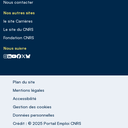
Nous contacter
Nos autres sites
le site Carrières
Le site du CNRS
Fondation CNRS
Nous suivre
CNRS sur Instagram
CNRS sur Linkedin
CNRS sur Youtube
CNRS sur Facebook
CNRS sur X
CNRS sur Blus sky
Plan du site
Mentions légales
Accessibilité
Gestion des cookies
Données personnelles
Crédit : © 2025 Portail Emploi CNRS