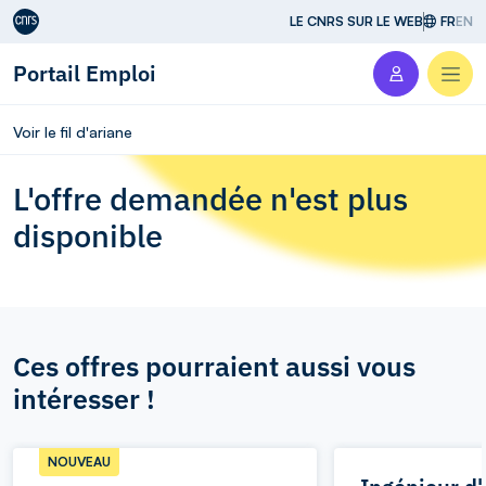
Aller au contenu
LE CNRS SUR LE WEB
FR
EN
Portail Emploi
Men
Voir le fil d'ariane
L'offre demandée n'est plus
disponible
Ces offres pourraient aussi vous
intéresser !
NOUVEAU