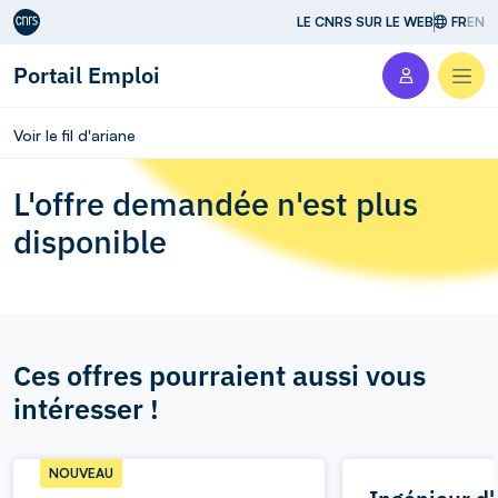
Aller au contenu
LE CNRS SUR LE WEB
FR
EN
Portail Emploi
Men
Voir le fil d'ariane
L'offre demandée n'est plus
disponible
Ces offres pourraient aussi vous
intéresser !
NOUVEAU