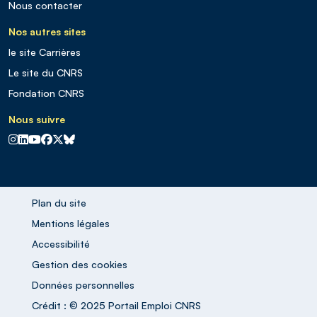
Nous contacter
Nos autres sites
le site Carrières
Le site du CNRS
Fondation CNRS
Nous suivre
CNRS sur Instagram
CNRS sur Linkedin
CNRS sur Youtube
CNRS sur Facebook
CNRS sur X
CNRS sur Blus sky
Plan du site
Mentions légales
Accessibilité
Gestion des cookies
Données personnelles
Crédit : © 2025 Portail Emploi CNRS