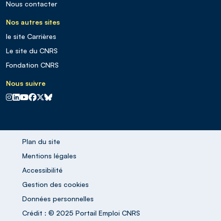
Nous contacter
Nos autres sites
le site Carrières
Le site du CNRS
Fondation CNRS
Nous suivre
CNRS sur Instagram
CNRS sur Linkedin
CNRS sur Youtube
CNRS sur Facebook
CNRS sur X
CNRS sur Blus sky
Plan du site
Mentions légales
Accessibilité
Gestion des cookies
Données personnelles
Crédit : © 2025 Portail Emploi CNRS