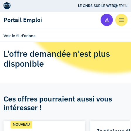
Aller au contenu
LE CNRS SUR LE WEB
FR
EN
Portail Emploi
Men
Voir le fil d'ariane
L'offre demandée n'est plus
disponible
Ces offres pourraient aussi vous
intéresser !
NOUVEAU