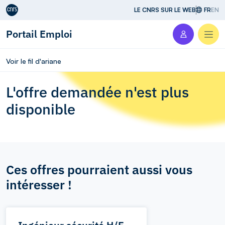
Aller au contenu
LE CNRS SUR LE WEB
FR
EN
Portail Emploi
Men
Voir le fil d'ariane
L'offre demandée n'est plus
disponible
Ces offres pourraient aussi vous
intéresser !